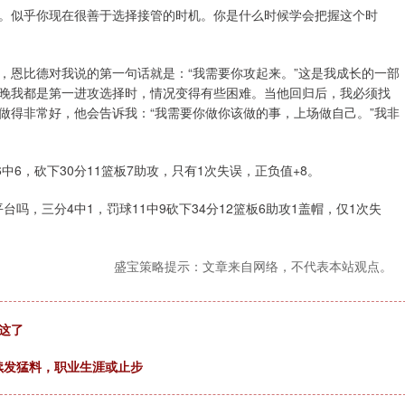
。似乎你现在很善于选择接管的时机。你是什么时候学会把握这个时
，恩比德对我说的第一句话就是：“我需要你攻起来。”这是我成长的一部
晚我都是第一进攻选择时，情况变得有些困难。当他回归后，我必须找
做得非常好，他会告诉我：“我需要你做你该做的事，上场做自己。”我非
6中6，砍下30分11篮板7助攻，只有1次失误，正负值+8。
台吗，三分4中1，罚球11中9砍下34分12篮板6助攻1盖帽，仅1次失
盛宝策略提示：文章来自网络，不代表本站观点。
这了
继续发猛料，职业生涯或止步