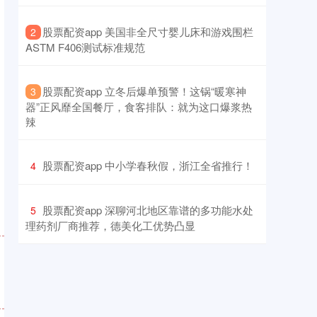
​股票配资app 美国非全尺寸婴儿床和游戏围栏
2
ASTM F406测试标准规范
​股票配资app 立冬后爆单预警！这锅“暖寒神
3
器”正风靡全国餐厅，食客排队：就为这口爆浆热
辣
​股票配资app 中小学春秋假，浙江全省推行！
4
​股票配资app 深聊河北地区靠谱的多功能水处
5
理药剂厂商推荐，德美化工优势凸显