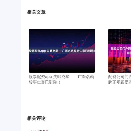
相关文章
股票配资app 失眠克星——广医名药
配资公司门
酸枣仁膏已到院！
牌正规跟团
相关评论